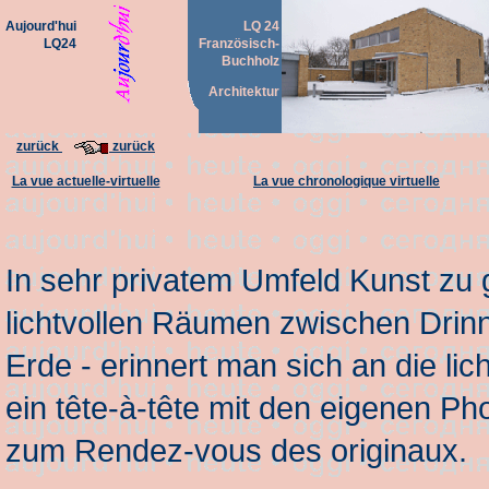
Aujourd'hui
LQ 24
LQ24
Französisch-
Buchholz
Architektur
zurück
zurück
La vue actuelle-virtuelle
La vue chronologique virtuelle
In sehr privatem Umfeld Kunst zu g
lichtvollen Räumen zwischen Dri
Erde - erinnert man sich an die lich
ein tête-à-tête mit den eigenen P
zum Rendez-vous des originaux.