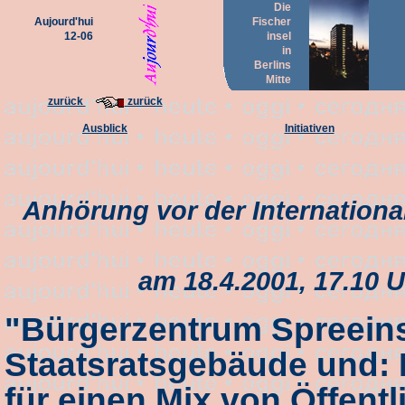
Die
Aujourd'hui
Fischer
12-06
insel
in
Berlins
Mitte
zurück
zurück
Ausblick
Initiativen
Anhörung vor der Internation
am 18.4.2001, 17.10 U
"Bürgerzentrum Spreein
Staatsratsgebäude und:
für einen Mix von Öffent